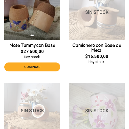
SIN STOCK
Mate Tummy con Base
Camionero con Base de
Metal
$27.500,00
$16.500,00
Hay stock.
Hay stock.
COMPRAR
SIN STOCK
SIN STOCK