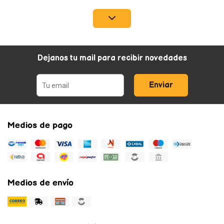
Dejanos tu mail para recibir novedades
Enviar
Medios de pago
Medios de envío